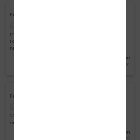
Fahrschule
Die Fahrschule ist nur zu empfehlen Nicole
macht eine gute ausführliche Beratung, als
Fahrlehrerin kann ich Katharina nur empfehlen, sie
bringt ein alles sehr gut bei.
Lara Boedeker aus Vreden
01.07.2024
Fahrschule
Eine sehr gute Fahrschule, sehr gute Beratung
von Nicole und die Fahrlehrerin Katharina ist nur zu
empfehlen! Top Fahrlehrerin
Lara Boedeker aus Vreden
01.07.2024