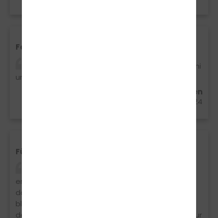
Feedback
Die Fahrschule kann ich weiter empfehlen Kathi
und Nicole haben mir super geholfen vielen Dank
Ali Alharis aus Vreden
12.06.2024
Führerschein
Ich hatte Katharina als Fahrlehrerin. Sehr
entspannte, lustige Fahrlehrerin, sie erzählt alles
doppelt und dreifach dass auch alles gut hängen
bleibt. Sie hat mich innerhalb von 5 Wochen durch
den Führerschein geboxt. Danke an der Stelle ?? Nur