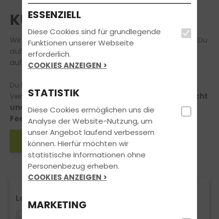
ESSENZIELL
KUNDENSTIMMEN
Diese Cookies sind für grundlegende
Wir können Dir viel erzählen – aber am Besten hörst Du
Funktionen unserer Webseite
auf unsere Fahrschüler und Fahrschülerinnen, die wir
erforderlich.
auf Ihrem Weg zum Führerschein begleiten durften.
COOKIES ANZEIGEN >
Du hast selbst Anregungen, Lob oder
STATISTIK
Verbesserungsvorschläge für uns?
Dann zögere nicht
und schreib uns, wir freuen uns über Dein
Diese Cookies ermöglichen uns die
Feedback!
Analyse der Website-Nutzung, um
unser Angebot laufend verbessern
Eintrag verfassen
können. Hierfür möchten wir
statistische Informationen ohne
Personenbezug erheben.
COOKIES ANZEIGEN >
Lady Kome
MARKETING
Ich habe mich am 01.06. bei der Fahrschule