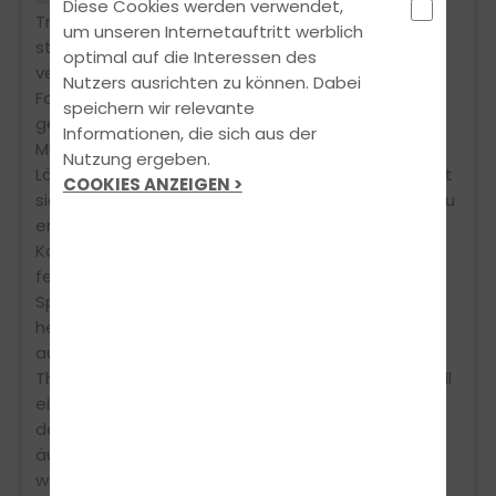
Diese Cookies werden verwendet,
Traffic angemeldet und halte heute, am 30.07.,
um unseren Internetauftritt werblich
stolz meinen Führerschein in den Händen. Das
optimal auf die Interessen des
verdanke ich vor allem meiner wunderbaren
Nutzers ausrichten zu können. Dabei
Fahrlehrerin Katherina. Sie war stets ruhig und
speichern wir relevante
geduldig, selbst wenn ich Fehler gemacht habe??
Informationen, die sich aus der
Mir wurde alles sehr professionell beigebracht. Ihr
Nutzung ergeben.
Lächeln gab mir immer positive Energie und sie hat
COOKIES ANZEIGEN >
sich immer die Zeit genommen, mir alles in Ruhe zu
erklären und mir wertvolle Tipps zu geben. Dank
Katherina und der Fahrschule Traffic habe ich
festgestellt, dass das Autofahrenlernen richtig
Spaß machen kann. Die Theoriestunden waren
hervorragend gestaltet und haben mich optimal
auf die Praxis vorbereitet. Ich habe sowohl für die
Theorie- als auch für die Praxisprüfung sehr schnell
einen Termin bekommen. Alle Schüler werden bei
der Fahrschule Traffic ernst genommen und
äußerst höflich behandelt. Ich kann die Fahrschule
wärmstens empfehlen!!!!!