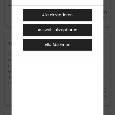
zu empfehlen ?
Samantha Becker aus Vreden
Alle akzeptieren
21.05.2024
Auswahl akzeptieren
Tolles Team,tolle Fahrschule
Alle Ablehnen
Ich habe heute den B96 gemacht und muss
sagen eine wirklich tolle Fahrschule! Die Infos die
man bekommt sind klar und einfach verständlich
erklärt! Die Fahrstunde ist Klasse. Einfach alles war
sehr gut und ich ha e vieles verstanden,was vorher
unklar war! Lieben Dank!!!
Natalie Manfrè aus Gronau (Westf.)
18.05.2024