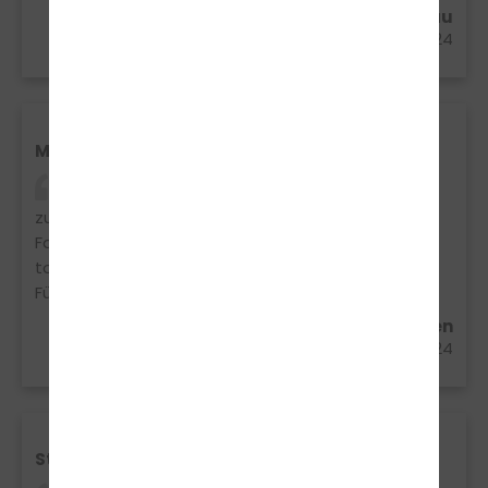
Lady Kome aus Gronau
30.07.2024
Mein Führerschein
Ich war mit der Fahrschule Traffic bestens
zufrieden. Ein besonders Danke an meinen
Fahrlehrer Carsten Heiser und an Micha für den
tollen Unterricht. Habe jetzt mit 59 Jahren den
Führerschein Klasse CE bekommen!
Herbert Revers aus Legden
24.07.2024
Staplerschein