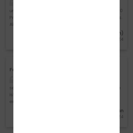
Mir wurden die nötigen Fertigkeiten in Theorie
und Praxis sehr gut vermittelt. Unser Kurs hat zu 100
Prozent bestanden. Sowohl Theorie als auch Praxis.
Alles in allem wurde ein guter Job gemacht
Dennis Krabbe aus Gronau (Westfalen)
16.07.2024
Fahrschule
Ich kann die Fahrschule nur empfehlen ich war
sehr zufrieden ich hatte Katarina als Fahrlererin sie
ist super Nett und erklärt Alles Ruhig nur zu
empfehlen
Nell Kerkhoff aus Stadtlohn
11.07.2024