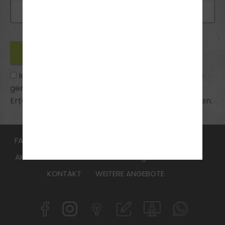
Ich habe die
Datenschutzhinweise
zur Kenntnis
genommen und bin mit ihnen einverstanden.
Erteilte Einwilligungen kann ich jederzeit widerrufen.
FAHRSCHULE
FüHRERSCHEIN
Aufbauseminar
AKTUELLES
Online Voranmeldung
ANMELDEN
KONTAKT
WEITERE ANGEBOTE