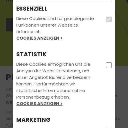
ESSENZIELL
Diese Cookies sind für grundlegende
Jetzt Infopaket anfragen
Funktionen unserer Webseite
erforderlich.
COOKIES ANZEIGEN >
STATISTIK
Diese Cookies ermöglichen uns die
Analyse der Website-Nutzung, um
PREISE
unser Angebot laufend verbessern
können. Hierfür möchten wir
Der Führerschein ist Dein Ticket, die Straßen dieser
statistische Informationen ohne
Welt motorisiert auf eigene Faust zu erkunden.
Aber
Personenbezug erheben.
was kostet Dich der Spaß eigentlich?
COOKIES ANZEIGEN >
Die Kosten für die Führerscheinausbildung sind von
vielen Faktoren abhängig, darunter Deine gewünschte
MARKETING
Ausbildungsklasse und die Anzahl der auf dem Weg