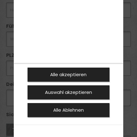
Führerschein
PLZ *
Alle akzeptieren
Deine Anfrage
Auswahl akzeptieren
Alle Ablehnen
Sicherheitsabfrage *: