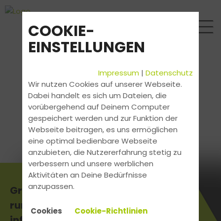
COOKIE-
EINSTELLUNGEN
Impressum
|
Datenschutz
Wir nutzen Cookies auf unserer Webseite.
Dabei handelt es sich um Dateien, die
vorübergehend auf Deinem Computer
gespeichert werden und zur Funktion der
Webseite beitragen, es uns ermöglichen
eine optimal bedienbare Webseite
anzubieten, die Nutzererfahrung stetig zu
verbessern und unsere werblichen
Aktivitäten an Deine Bedürfnisse
anzupassen.
Gratis Infos anfordern und
rund um über unser Angebot
Cookies
Cookie-Richtlinien
informieren.