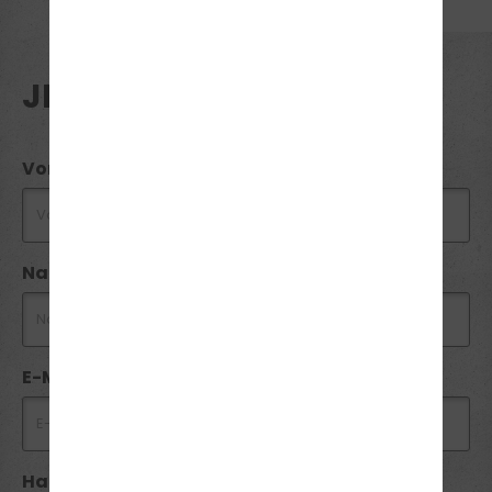
JETZT PREIS ANFRAGEN
Vorname *
Nachname *
E-Mail *
Handynummer *