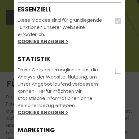
ESSENZIELL
Direkt Wunschtermin buchen
Diese Cookies sind für grundlegende
Funktionen unserer Webseite
erforderlich.
COOKIES ANZEIGEN >
STATISTIK
Diese Cookies ermöglichen uns die
Analyse der Website-Nutzung, um
FÜHRERSCHEIN
unser Angebot laufend verbessern
können. Hierfür möchten wir
Du kannst es kaum erwarten, Deinen eigenen
statistische Informationen ohne
Führerschein in den Händen zu halten und so richtig
Personenbezug erheben.
durchzustarten?
Endlich selbst hinterm Steuer
statt
COOKIES ANZEIGEN >
auf dem Beifahrersitz Platz nehmen. Dann bist Du bei
uns an der richtigen Adresse! Unsere Fahrprofis
MARKETING
bringen Dich auf die Überholspur und machen Dich
in