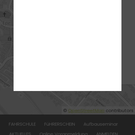
ANFAHRT
ADRESSE
traffic! - Die Fahrschule
GmbH
Wilhelmstr. 32
48599 Gronau-Epe
:
025654077055
©
OpenStreetMap
contributors
FAHRSCHULE
FüHRERSCHEIN
Aufbauseminar
AKTUELLES
Online Voranmeldung
ANMELDEN