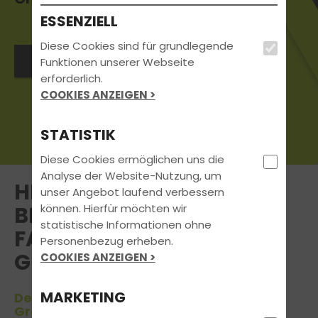
ESSENZIELL
Diese Cookies sind für grundlegende
Jetzt anmelden
Funktionen unserer Webseite
erforderlich.
COOKIES ANZEIGEN >
STATISTIK
Diese Cookies ermöglichen uns die
Analyse der Website-Nutzung, um
HERZLICH WILLKOMMEN
unser Angebot laufend verbessern
können. Hierfür möchten wir
BEI TRAFFIC! - DIE
statistische Informationen ohne
FAHRSCHULE GMBH IN
Personenbezug erheben.
GRONAU-EPE
COOKIES ANZEIGEN >
MARKETING
Deinem Partner in Sachen Führerschein
Gronau-Epe