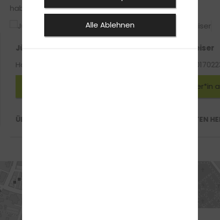
haben und vor strengen Oberlehrer.
Alle Ablehnen
Jürgen Leuders
Karsten Heiser
Handy-Nr.: 0160 93244066
Handy-Nr.: 017022
Fahrlehrer*in anfragen
Fahrlehrer*in 
ÜBER JÜRGEN LEUDERS
ÜBER KARSTEN HE