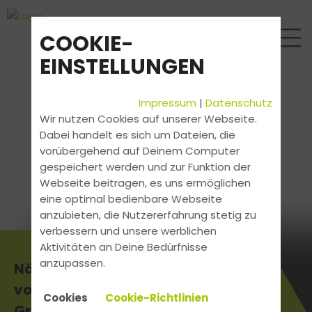
COOKIE-
EINSTELLUNGEN
Impressum
|
Datenschutz
Wir nutzen Cookies auf unserer Webseite.
Dabei handelt es sich um Dateien, die
vorübergehend auf Deinem Computer
gespeichert werden und zur Funktion der
Webseite beitragen, es uns ermöglichen
eine optimal bedienbare Webseite
anzubieten, die Nutzererfahrung stetig zu
verbessern und unsere werblichen
Aktivitäten an Deine Bedürfnisse
anzupassen.
Nächster Gabelstapler Kurs
vom 10.06.2024 - 11.06.2024 in
Cookies
Cookie-Richtlinien
Gronau Epe