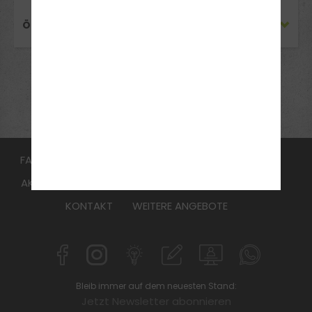
ÖFFNUNGSZEITEN
FAHRSCHULE
FüHRERSCHEIN
Aufbauseminar
AKTUELLES
Online Voranmeldung
ANMELDEN
KONTAKT
WEITERE ANGEBOTE
Bleib immer auf dem neuesten Stand:
Jetzt Newsletter abonnieren