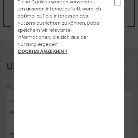
Diese Cookies werden verwendet,
Beratungsgespräch
um unseren Internetauftritt werblich
optimal auf die Interessen des
Nutzers ausrichten zu können. Dabei
Jetzt Termin vereinbaren
speichern wir relevante
Informationen, die sich aus der
Nutzung ergeben.
COOKIES ANZEIGEN >
UNSERE STANDORTE
EPE
Wilhelmstr. 32
48599 Gronau-Epe
025654077055