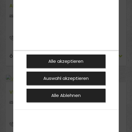
AHAUS
Fuistingstr. 58
48683 Ahaus
02561/8666112
ÖFFNUNGSZEITEN
Alle akzeptieren
Auswahl akzeptieren
VREDEN
Alle Ablehnen
Zur Synagoge 2
48691 Vreden
02564/3979100