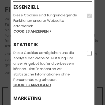
ESSENZIELL
FILIALEN
Diese Cookies sind für grundlegende
Wir tun alles, damit Du Dich während
Deiner
Funktionen unserer Webseite
Führerscheinausbildung rundum wohlfühlst
–
erforderlich.
nicht nur hinterm Steuer, sondern auch in unserer
COOKIES ANZEIGEN >
Fahrschule! Unsere Räumlichkeiten sind modern und
freundlich ausgestattet und bieten eine
entspannte
STATISTIK
Atmosphäre zum gemeinsamen Lernen.
Diese Cookies ermöglichen uns die
Komm doch einfach mal auf einen Kaffee vorbei und
Analyse der Website-Nutzung, um
schau Dich bei uns um, wir beraten Dich jederzeit
unser Angebot laufend verbessern
gerne in einem unverbindlichen Beratungsgespräch.
können. Hierfür möchten wir
Wir freuen uns auf Deinen Besuch!
statistische Informationen ohne
Personenbezug erheben.
COOKIES ANZEIGEN >
Vereinbare noch heute einen
Termin
MARKETING
für ein unverbindliches