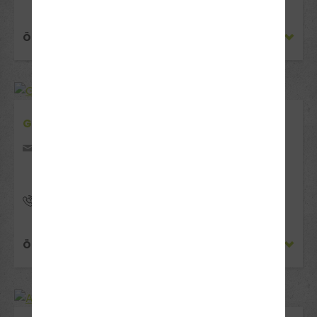
ÖFFNUNGSZEITEN
GRONAU
Kaiserstiege 114
48599 Gronau
025654077055
ÖFFNUNGSZEITEN