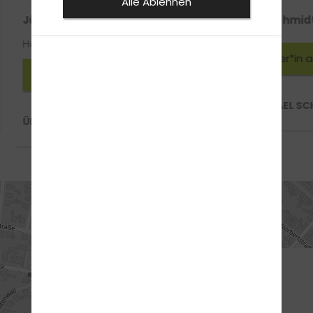
Alle Ablehnen
Jürgen Leuders
Michael Schmid
Handy-Nr.: 0160 93244066
Fahrlehrer*in 
Fahrlehrer*in anfragen
ÜBER MICHAEL SC
ÜBER JÜRGEN LEUDERS
ANFAHRT