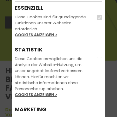
ESSENZIELL
Diese Cookies sind für grundlegende
Jetzt anmelden
Funktionen unserer Webseite
erforderlich.
COOKIES ANZEIGEN >
STATISTIK
Diese Cookies ermöglichen uns die
Analyse der Website-Nutzung, um
HERZLICH WILLKOMMEN
unser Angebot laufend verbessern
können. Hierfür möchten wir
BEI TRAFFIC! - DIE
statistische Informationen ohne
FAHRSCHULE GMBH IN
Personenbezug erheben.
VREDEN
COOKIES ANZEIGEN >
MARKETING
Deinem Partner in Sachen Führerschein
Vreden