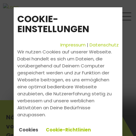
COOKIE-
EINSTELLUNGEN
Impressum
|
Datenschutz
Wir nutzen Cookies auf unserer Webseite.
Dabei handelt es sich um Dateien, die
vorübergehend auf Deinem Computer
gespeichert werden und zur Funktion der
Webseite beitragen, es uns ermöglichen
eine optimal bedienbare Webseite
anzubieten, die Nutzererfahrung stetig zu
verbessern und unsere werblichen
Aktivitäten an Deine Bedürfnisse
anzupassen.
Nächster Gabelstapler Kurs
vom 10.06.2024 - 11.06.2024 in
Cookies
Cookie-Richtlinien
Gronau Epe