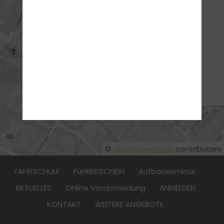
ADRESSE
traffic! - Die Fahrschule
GmbH
Zur Synagoge 2
48691 Vreden
:
02564/3979100
©
OpenStreetMap
contributors
FAHRSCHULE
FüHRERSCHEIN
Aufbauseminar
AKTUELLES
Online Voranmeldung
ANMELDEN
KONTAKT
WEITERE ANGEBOTE