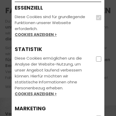
ESSENZIELL
FAHRLEHRER*IN ANFRAGEN
Diese Cookies sind für grundlegende
Du würdest gerne Deine Ausbildung
bei einem
Funktionen unserer Webseite
unserer Fahrprofis
absolvieren? Das freut uns, denn
erforderlich.
wir lieben unseren Job und möchten auch Dir gerne
COOKIES ANZEIGEN >
die Freude am Fahren
vermitteln.
Sicher hast du noch die ein oder andere Frage, bevor
STATISTIK
wir loslegen! Gerne nehmen
wir uns daher die Zeit
Diese Cookies ermöglichen uns die
für Dich
und Dein Anliegen
in einem unverbindlichen
Analyse der Website-Nutzung, um
Beratungsgespräch!
unser Angebot laufend verbessern
Vereinbare jetzt online einen Termin in unserer
können. Hierfür möchten wir
Fahrschule – ganz einfach und bequem von zuhause!
statistische Informationen ohne
Wir freuen uns auf Deine Nachricht!
Personenbezug erheben.
COOKIES ANZEIGEN >
MARKETING
Vorname