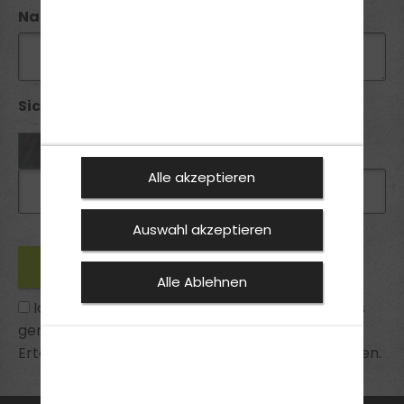
Nachricht
Sicherheitsabfrage *:
Alle akzeptieren
Auswahl akzeptieren
Alle Ablehnen
Ich habe die
Datenschutzhinweise
zur Kenntnis
genommen und bin mit ihnen einverstanden.
Erteilte Einwilligungen kann ich jederzeit widerrufen.