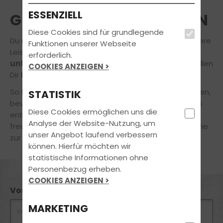
ESSENZIELL
GRATIS INFOS ANFORDERN
Diese Cookies sind für grundlegende
Du möchtest mehr über unsere Fahrschule und unsere
Funktionen unserer Webseite
Leistungen wissen?
Fülle einfach das
erforderlich.
untenstehende Kontaktformular
aus und wir stellen
COOKIES ANZEIGEN >
Dir
Deine Infos
zusammen.
So kannst Du Dich rund um unser Angebot informieren,
STATISTIK
bevor Du Dich für die Führerscheinausbildung bei uns
Diese Cookies ermöglichen uns die
entscheidest! Bei Rückfragen steht Dir unser
Analyse der Website-Nutzung, um
freundliches Team selbstverständlich jederzeit gerne
unser Angebot laufend verbessern
zur Verfügung.
können. Hierfür möchten wir
statistische Informationen ohne
Personenbezug erheben.
COOKIES ANZEIGEN >
Vorname *
MARKETING