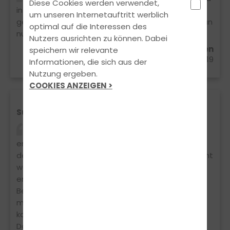
Diese Cookies werden verwendet,
informativ. Das Team ist super und es hat Spaß
um unseren Internetauftritt werblich
gemacht mit ihnen das Fahren zu lernen. Kann man
optimal auf die Interessen des
nur weiterempfehlen!
Nutzers ausrichten zu können. Dabei
William Makssi aus Vreden
speichern wir relevante
16.03.2019
Informationen, die sich aus der
Nutzung ergeben.
COOKIES ANZEIGEN >
Super Fahrschule
Einfach eine gute Fahrschule!! Kann ich sehr
empfehlen!! Mir hat es soviel Spaß gemacht hier
den Führerschein zu machen. Der Theorie Unterricht
war echt super und der Simulator hilft dabei, sich
erste Eindrücke vom Fahren zu verschaffen.
Besonders Spaß haben mir die Fahrstunden mit
meinem Fahrlehrer Guido gemacht, dank ihm
konnte ich schnell den Führerschein erlangen.
Danke an das tolle Team!!!