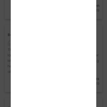
Juliane Severt aus Vreden
08.03.2019
Bewertung
Sehr cooles Team. Der Unterricht für die
Theorie hat sehr viel Spaß gemacht und war nicht
langweilig. Die Fahrstunden mit Guido haben immer
Mega viel Spaß gemacht und bei der Praxis Prüfung
hab ich mich sehr sicher gefühlt. Danke dafür vor
allem an Guido !!
Victoria Helling aus Ahaus
02.03.2019