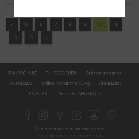
«
5
6
7
8
9
10
11
12
13
»
FAHRSCHULE
FüHRERSCHEIN
Aufbauseminar
AKTUELLES
Online Voranmeldung
ANMELDEN
KONTAKT
WEITERE ANGEBOTE
Bleib immer auf dem neuesten Stand:
Jetzt Newsletter abonnieren