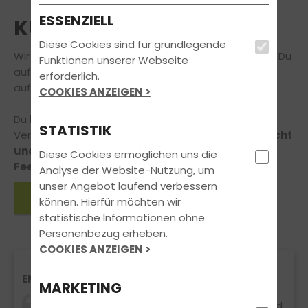
ESSENZIELL
KUNDENSTIMMEN
Diese Cookies sind für grundlegende
Wir können Dir viel erzählen – aber am Besten hörst Du
Funktionen unserer Webseite
auf unsere Fahrschüler und Fahrschülerinnen, die wir
erforderlich.
auf Ihrem Weg zum Führerschein begleiten durften.
COOKIES ANZEIGEN >
Du hast selbst Anregungen, Lob oder
STATISTIK
Verbesserungsvorschläge für uns?
Dann zögere nicht
und schreib uns, wir freuen uns über Dein
Diese Cookies ermöglichen uns die
Feedback!
Analyse der Website-Nutzung, um
unser Angebot laufend verbessern
Eintrag verfassen
können. Hierfür möchten wir
statistische Informationen ohne
Personenbezug erheben.
COOKIES ANZEIGEN >
EMPFEHLENSWERT
MARKETING
Die Theriestunden waren kreativ gestaltet und