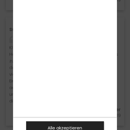
Super!
Unkompliziert und schnell zum Führerschein.
Klasse Praxiserfahrung und gewissenhafte
Herangehensweise. Die gebotenen Fahrstunde bis
zur Prüfung sind gut angesetzt. Weder zu wenig,
dass man sich nicht prüfbereit fühlt oder gar zu
viel, um unnötig hohe Rechnungen zu erhalten.
Einfach top und einen schönen Wagen darf man
auch noch fahren :) Das Team ist super freundlich
und immer hilfsbereit. Großen Dank an Jürgen, für
die kurzfristigen und flexiblen Termine!
Marcel W. aus Münster
11.02.2019
Alle akzeptieren