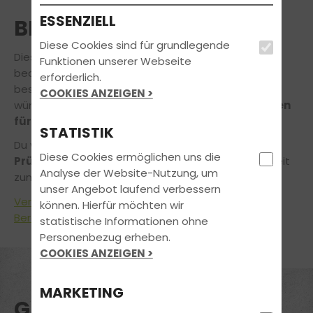
ESSENZIELL
BESTANDEN
Diese Cookies sind für grundlegende
Diese
fröhlichen Gesichter
können nur eins
Funktionen unserer Webseite
bedeuten: Sie haben bei uns den Führerschein
erforderlich.
bestanden! Wir gratulieren von ganzem Herzen und
COOKIES ANZEIGEN >
wünschen Euch
alles Gute und viel Fahrvergnügen
für die Zukunft.
STATISTIK
Du willst genauso
stolz und zufrieden aus der
Diese Cookies ermöglichen uns die
Prüfung kommen?
Wir verhelfen Dir in kürzester Zeit
Analyse der Website-Nutzung, um
zum Führerschein!
unser Angebot laufend verbessern
Vereinbare noch heute einen unverbindlichen
können. Hierfür möchten wir
Beratungstermin
!
statistische Informationen ohne
Personenbezug erheben.
COOKIES ANZEIGEN >
MARKETING
GLÜCKWUNSCH!