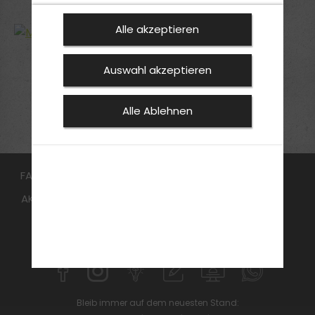
Alle akzeptieren
Auswahl akzeptieren
1
2
3
»
Alle Ablehnen
FAHRSCHULE
FüHRERSCHEIN
Aufbauseminar
AKTUELLES
Online Voranmeldung
ANMELDEN
KONTAKT
WEITERE ANGEBOTE
Bleib immer auf dem neuesten Stand: