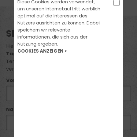
Diese Cookies werden verwendet,
um unseren Internetauftritt werblich
optimal auf die Interessen des
Nutzers ausrichten zu können. Dabei
speichern wir relevante
SEMINAR BUCHUNG
Informationen, die sich aus der
Nutzung ergeben.
Hiermit melde ich mich zum Seminar
"B96
COOKIES ANZEIGEN >
Tagesseminar Anhänger"
voraussichtlicher
Termin am
18.07.2026
zum Preis von
369 €
verbindlich an.
Vorname*:
Name*: