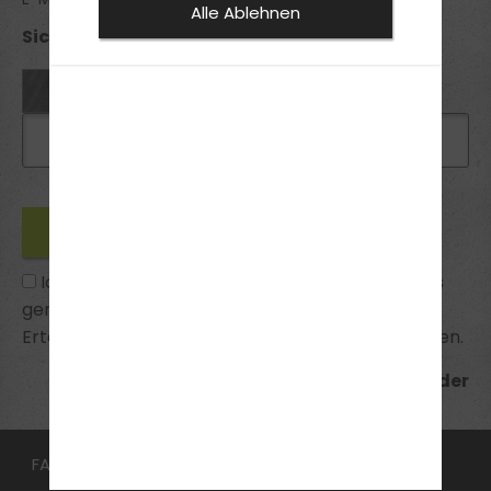
Alle Ablehnen
Sicherheitsabfrage *:
Ich habe die
Datenschutzhinweise
zur Kenntnis
genommen und bin mit ihnen einverstanden.
Erteilte Einwilligungen kann ich jederzeit widerrufen.
*Pflichtfelder
FAHRSCHULE
FüHRERSCHEIN
Aufbauseminar