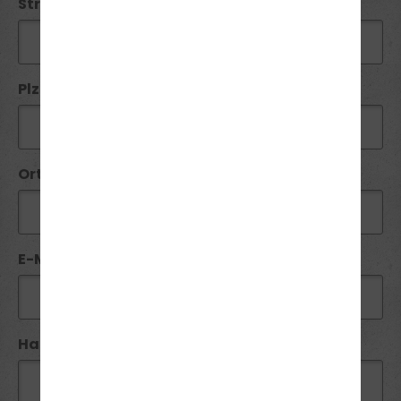
Straße / Nr:
Plz*:
Ort*:
E-Mail*:
Handy / Telefon:*