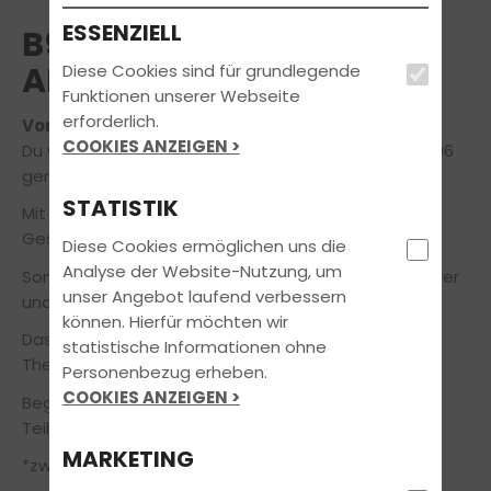
ESSENZIELL
B96 TAGESSEMINAR
ANHÄNGER
Diese Cookies sind für grundlegende
Funktionen unserer Webseite
erforderlich.
Voraussichtlicher Termin am 18.07.2026
COOKIES ANZEIGEN >
Du willst Anhänger fahren ohne Prüfung? Dann ist B96
genau das Richtige für Dich!
STATISTIK
Mit B96 darft Du ein Gespann mit einer zulässigen
Gesamtmasse bis 4250 KG fahren.
Diese Cookies ermöglichen uns die
Analyse der Website-Nutzung, um
Somit ist der Führerschein ideal für Wohnwagenfahrer
unser Angebot laufend verbessern
und Anhänger im Hobbybereich.
können. Hierfür möchten wir
Das Seminar ist ein Tagessemniar, bestehend aus
statistische Informationen ohne
Theorie und Praxis.
Personenbezug erheben.
COOKIES ANZEIGEN >
Beginn ist um 09:00 Uhr. Das Ende richtet sich nach
Teilnehmerzahl*.
MARKETING
*zwischen 2-8 Teilnehmer