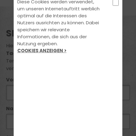
Diese Cookies werden verwendet,
um unseren Internetauftritt werblich
optimal auf die Interessen des
Nutzers ausrichten zu können. Dabei
speichern wir relevante
SEMINAR BUCHUNG
Informationen, die sich aus der
Nutzung ergeben.
Hiermit melde ich mich zum Seminar
"B96
COOKIES ANZEIGEN >
Tagesseminar Anhänger"
voraussichtlicher
Termin am
20.06.2026
zum Preis von
369 €
verbindlich an.
Vorname*:
Name*: