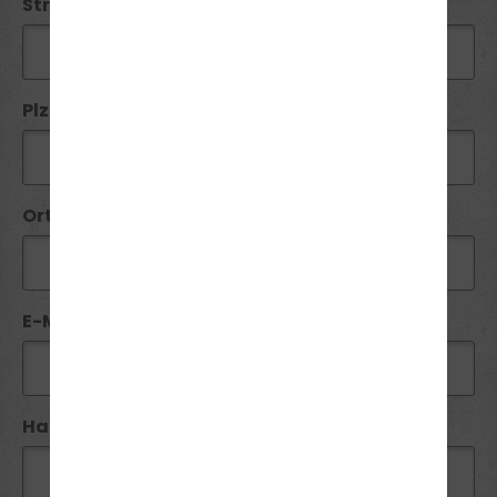
Straße / Nr:
Plz*:
Ort*:
E-Mail*:
Handy / Telefon:*