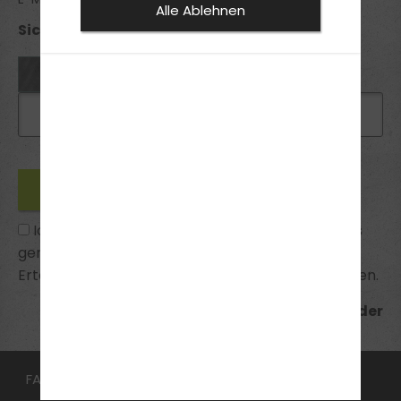
Alle Ablehnen
Sicherheitsabfrage *:
Ich habe die
Datenschutzhinweise
zur Kenntnis
genommen und bin mit ihnen einverstanden.
Erteilte Einwilligungen kann ich jederzeit widerrufen.
*Pflichtfelder
FAHRSCHULE
FüHRERSCHEIN
Aufbauseminar