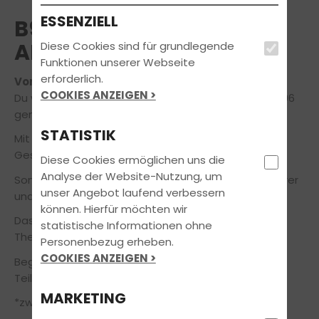
ESSENZIELL
B96 TAGESSEMINAR
ANHÄNGER
Diese Cookies sind für grundlegende
Funktionen unserer Webseite
erforderlich.
Voraussichtlicher Termin am 20.06.2026
COOKIES ANZEIGEN >
Du willst Anhänger fahren ohne Prüfung? Dann ist B96
genau das Richtige für Dich!
STATISTIK
Mit B96 darft Du ein Gespann mit einer zulässigen
Gesamtmasse bis 4250 KG fahren.
Diese Cookies ermöglichen uns die
Analyse der Website-Nutzung, um
Somit ist der Führerschein ideal für Wohnwagenfahrer
unser Angebot laufend verbessern
und Anhänger im Hobbybereich.
können. Hierfür möchten wir
Das Seminar ist ein Tagessemniar, bestehend aus
statistische Informationen ohne
Theorie und Praxis.
Personenbezug erheben.
COOKIES ANZEIGEN >
Beginn ist um 09:00 Uhr. Das Ende richtet sich nach
Teilnehmerzahl*.
MARKETING
*zwischen 2-8 Teilnehmer