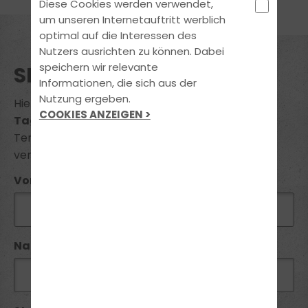
Diese Cookies werden verwendet,
um unseren Internetauftritt werblich
optimal auf die Interessen des
Nutzers ausrichten zu können. Dabei
speichern wir relevante
SEMINAR BUCHUNG
Informationen, die sich aus der
Nutzung ergeben.
Hiermit melde ich mich zum Seminar
"B96
COOKIES ANZEIGEN >
Tagesseminar Anhänger"
voraussichtlicher
Termin am
16.05.2026
zum Preis von
369 €
verbindlich an.
Vorname*:
Name*: