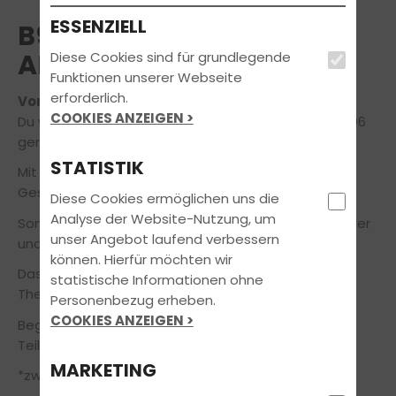
ESSENZIELL
B96 TAGESSEMINAR
ANHÄNGER
Diese Cookies sind für grundlegende
Funktionen unserer Webseite
erforderlich.
Voraussichtlicher Termin am 16.05.2026
COOKIES ANZEIGEN >
Du willst Anhänger fahren ohne Prüfung? Dann ist B96
genau das Richtige für Dich!
STATISTIK
Mit B96 darft Du ein Gespann mit einer zulässigen
Gesamtmasse bis 4250 KG fahren.
Diese Cookies ermöglichen uns die
Analyse der Website-Nutzung, um
Somit ist der Führerschein ideal für Wohnwagenfahrer
unser Angebot laufend verbessern
und Anhänger im Hobbybereich.
können. Hierfür möchten wir
Das Seminar ist ein Tagessemniar, bestehend aus
statistische Informationen ohne
Theorie und Praxis.
Personenbezug erheben.
COOKIES ANZEIGEN >
Beginn ist um 09:00 Uhr. Das Ende richtet sich nach
Teilnehmerzahl*.
MARKETING
*zwischen 2-8 Teilnehmer