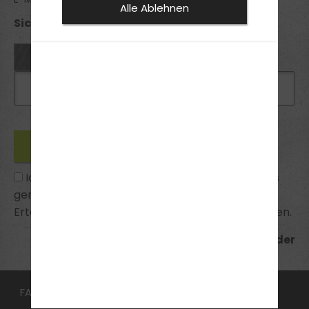
Alle Ablehnen
Sicherheitsabfrage *:
Ich habe die
Datenschutzhinweise
zur Kenntnis
genommen und bin mit ihnen einverstanden.
Erteilte Einwilligungen kann ich jederzeit widerrufen.
*Pflichtfelder
FAHRSCHULE
FüHRERSCHEIN
Aufbauseminar