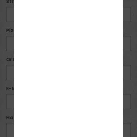
Straße / Nr:
Plz*:
Ort*:
E-Mail*:
Handy / Telefon:*