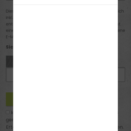
Diese Anmeldung ist verbindlich. Die Preise verstehen sich
inkl. der gesetztlichen MwSt. Du erhältst von uns eine
entsprechende Bestätigung der Anmeldung. Du erhältst
eine Reservierungsbestätigung an die von dir angegebene
E-Mail Adresse.
Sicherheitsabfrage *:
Ich habe die
Datenschutzhinweise
zur Kenntnis
genommen und bin mit ihnen einverstanden.
Erteilte Einwilligungen kann ich jederzeit widerrufen.