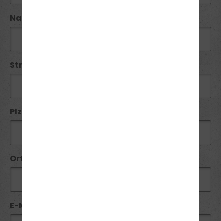
Name*:
Straße / Nr:
Plz*:
Ort*:
E-Mail*: