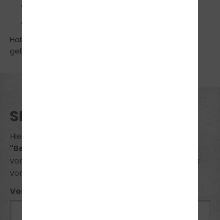
Feststell- und Verzurrtechniken
Richtige Verwendung der Zurrgurte
Haben Sie noch Fragen? Rufen Sie einfach an. Wir
geben Ihnen gerne Auskunft: Tel.:
02565407705
SEMINAR BUCHUNG
Hiermit melde ich mich zum Seminar
"Berufskraftfahrerschulung nach BKrFQG"
voraussichtlicher Termin am
14.11.2026
zum Preis
von
105 €
verbindlich an.
Vorname*: