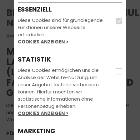
ESSENZIELL
BERUFSKRAFTFAHRERSCHU
NACH BKRFQG
Diese Cookies sind für grundlegende
Funktionen unserer Webseite
erforderlich.
Voraussichtlicher Termin am 14.11.2026
COOKIES ANZEIGEN >
MODUL 5:
STATISTIK
LADUNGSSICHERUNG
(LKW),
Diese Cookies ermöglichen uns die
Analyse der Website-Nutzung, um
FAHRGASTSICHERHEIT UND
unser Angebot laufend verbessern
GESUNDHEIT (BUS)
können. Hierfür möchten wir
statistische Informationen ohne
Dieses Modul ist für die zwei Fachgebiete LKW-Fahrer
Personenbezug erheben.
und Bus-Fahrer getrennt, um gezielt
COOKIES ANZEIGEN >
Weiterbildungsmaßnahmen anbieten zu können.
MARKETING
Für LKW-Fahrer