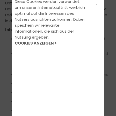
Diese Cookies werden verwendet,
Unzureichende Ladungssicherung ist eine der
um unseren Internetauftritt werblich
Hauptursachen für schwerste Unfälle. Wie Fahrer ihre
optimal auf die Interessen des
Ladungen richtig verladen und verzurren, erfahren Sie
Nutzers ausrichten zu können. Dabei
in diesem Modul.
speichern wir relevante
Inhalte:
Informationen, die sich aus der
Nutzung ergeben.
Kenntnisse über die wirkenden Kräfte während
COOKIES ANZEIGEN >
der Fahrt
Einsatz der Getriebeübersetzung entsprechend
der Belastung des Kraftfahrzeugs und des
Fahrbahnprofils
Berechnung der Nutzlast und des Nutzvolumens
Richtige Verteilung der Ladung
Auswirkung der Überladung auf die Achse
Fahrzeugstabilität und Schwerpunkt
Arten von Verpackungen und Lastträgern