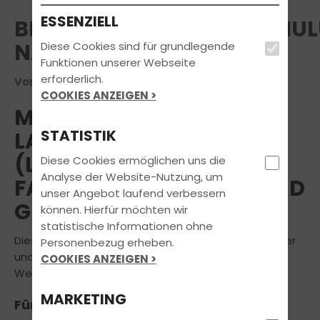
ESSENZIELL
BERUFSKRAFTFAHRERSCHU
NACH BKRFQG
Diese Cookies sind für grundlegende
Funktionen unserer Webseite
erforderlich.
Voraussichtlicher Termin am 13.06.2026
COOKIES ANZEIGEN >
MODUL 5:
STATISTIK
LADUNGSSICHERUNG
(LKW),
Diese Cookies ermöglichen uns die
Analyse der Website-Nutzung, um
FAHRGASTSICHERHEIT UND
unser Angebot laufend verbessern
GESUNDHEIT (BUS)
können. Hierfür möchten wir
statistische Informationen ohne
Dieses Modul ist für die zwei Fachgebiete LKW-Fahrer
Personenbezug erheben.
und Bus-Fahrer getrennt, um gezielt
COOKIES ANZEIGEN >
Weiterbildungsmaßnahmen anbieten zu können.
MARKETING
Für LKW-Fahrer