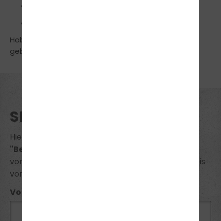
Feststell- und Verzurrtechniken
Richtige Verwendung der Zurrgurte
Haben Sie noch Fragen? Rufen Sie einfach an. Wir
geben Ihnen gerne Auskunft: Tel.:
025654077055
SEMINAR BUCHUNG
Hiermit melde ich mich zum Seminar
"Berufskraftfahrerschulung nach BKrFQG"
voraussichtlicher Termin am
13.06.2026
zum Preis
von
105 €
verbindlich an.
Vorname*: