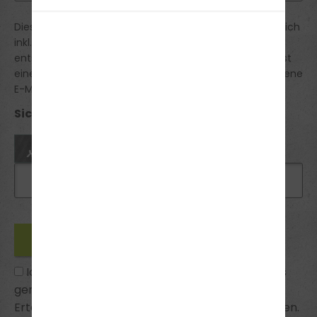
Diese Anmeldung ist verbindlich. Die Preise verstehen sich
inkl. der gesetztlichen MwSt. Du erhältst von uns eine
entsprechende Bestätigung der Anmeldung. Du erhältst
eine Reservierungsbestätigung an die von dir angegebene
E-Mail Adresse.
Sicherheitsabfrage *:
Ich habe die
Datenschutzhinweise
zur Kenntnis
genommen und bin mit ihnen einverstanden.
Erteilte Einwilligungen kann ich jederzeit widerrufen.