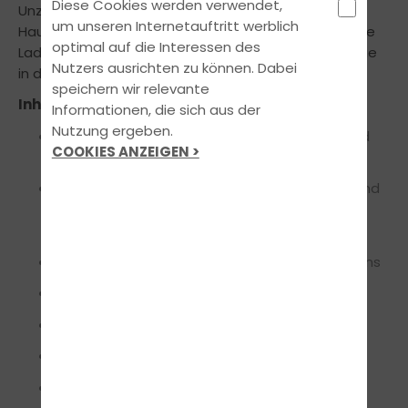
Diese Cookies werden verwendet,
Unzureichende Ladungssicherung ist eine der
um unseren Internetauftritt werblich
Hauptursachen für schwerste Unfälle. Wie Fahrer ihre
optimal auf die Interessen des
Ladungen richtig verladen und verzurren, erfahren Sie
Nutzers ausrichten zu können. Dabei
in diesem Modul.
speichern wir relevante
Inhalte:
Informationen, die sich aus der
Nutzung ergeben.
Kenntnisse über die wirkenden Kräfte während
COOKIES ANZEIGEN >
der Fahrt
Einsatz der Getriebeübersetzung entsprechend
der Belastung des Kraftfahrzeugs und des
Fahrbahnprofils
Berechnung der Nutzlast und des Nutzvolumens
Richtige Verteilung der Ladung
Auswirkung der Überladung auf die Achse
Fahrzeugstabilität und Schwerpunkt
Arten von Verpackungen und Lastträgern