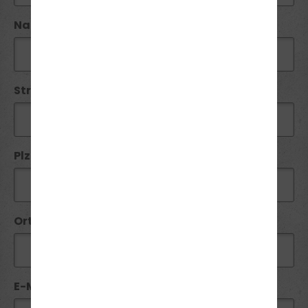
Name*:
Straße / Nr:
Plz*:
Ort*:
E-Mail*: