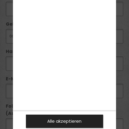
Geburtsdatum:
Handy / Telefon:*
E-Mail*:
Folgende Führerscheine besitze ich seit
(Ausstellungsdatum):
Alle akzeptieren