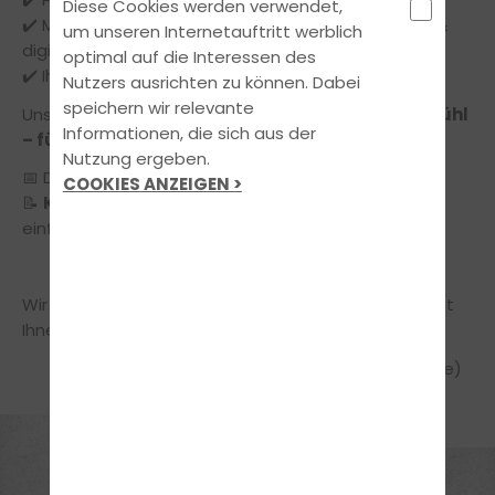
Diese Cookies werden verwendet,
✔️ Moderne Ausbildungsmethoden (z. B. Simulator &
um unseren Internetauftritt werblich
digitale Lernsysteme)
optimal auf die Interessen des
✔️ Ihre Rolle als Eltern während der Ausbildung
Nutzers ausrichten zu können. Dabei
speichern wir relevante
Unser Ziel:
Sicherheit, Klarheit und ein gutes Gefühl
Informationen, die sich aus der
– für Sie und Ihr Kind.
Nutzung ergeben.
📅 Der Termin ist
kostenlos und unverbindlich
.
COOKIES ANZEIGEN >
📝
Keine Anmeldung erforderlich
– kommen Sie
einfach vorbei!
Wir freuen uns auf einen informativen Austausch mit
Ihnen.