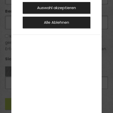
Auswahl akzeptieren
Bemerkung:
Alle Ablehnen
Ich habe die
Datenschutzhinweise
zur Kenntnis
genommen und bin mit ihnen einverstanden.
Erteilte Einwilligungen kann ich jederzeit widerrufen.
Sicherheitsabfrage *: