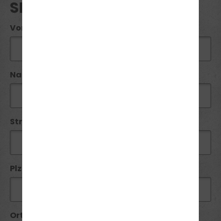
SEMINAR ANFRAGE
Vorname*:
Name*:
Straße / Nr:
Plz*:
Ort*: