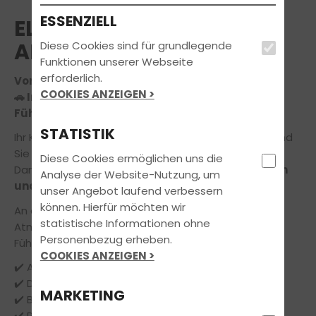
ESSENZIELL
ELTERN INFOABEND (FÜR
ALLE)
Diese Cookies sind für grundlegende
Funktionen unserer Webseite
erforderlich.
Voraussichtlicher Termin am 17.09.2026
COOKIES ANZEIGEN >
🚗 Infoabend für Eltern – Alles rund um den
Führerschein Ihres Kindes
STATISTIK
Ihr Kind möchte bald den Führerschein machen – und
Sie haben noch Fragen?
Diese Cookies ermöglichen uns die
Dann laden wir Sie herzlich zu unserem
kostenlosen
Analyse der Website-Nutzung, um
und unverbindlichen Infoabend für Eltern
ein!
unser Angebot laufend verbessern
können. Hierfür möchten wir
An diesem Abend klären wir in entspannter
statistische Informationen ohne
Atmosphäre alle wichtigen Themen rund um die
Personenbezug erheben.
Führerscheinausbildung:
COOKIES ANZEIGEN >
✔️ Ablauf der Theorie- und Praxisausbildung
✔️ Dauer und Kosten – transparent erklärt
MARKETING
✔️ Begleitetes Fahren ab 17
✔️ Prüfungsangst & optimale Vorbereitung