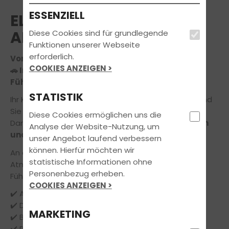
ESSENZIELL
ELTERN INFOABEND (FÜR
ALLE)
Diese Cookies sind für grundlegende
Funktionen unserer Webseite
erforderlich.
Voraussichtlicher Termin am 20.08.2026
COOKIES ANZEIGEN >
🚗 Infoabend für Eltern – Alles rund um den
Führerschein Ihres Kindes
STATISTIK
Ihr Kind möchte bald den Führerschein machen – und
Sie haben noch Fragen?
Diese Cookies ermöglichen uns die
Dann laden wir Sie herzlich zu unserem
kostenlosen
Analyse der Website-Nutzung, um
und unverbindlichen Infoabend für Eltern
ein!
unser Angebot laufend verbessern
können. Hierfür möchten wir
An diesem Abend klären wir in entspannter
statistische Informationen ohne
Atmosphäre alle wichtigen Themen rund um die
Personenbezug erheben.
Führerscheinausbildung:
COOKIES ANZEIGEN >
✔️ Ablauf der Theorie- und Praxisausbildung
✔️ Dauer und Kosten – transparent erklärt
MARKETING
✔️ Begleitetes Fahren ab 17
✔️ Prüfungsangst & optimale Vorbereitung