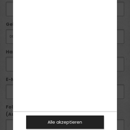
Geburtsdatum:
Handy / Telefon:*
E-Mail*:
Folgende Führerscheine besitze ich seit
(Ausstellungsdatum):
Alle akzeptieren