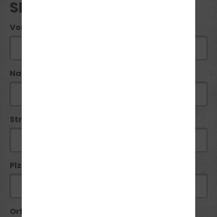
SEMINAR ANFRAGE
Vorname*:
Name*:
Straße / Nr:
Plz*:
Ort*: