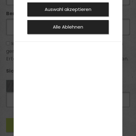
Auswahl akzeptieren
Bemerkung:
Alle Ablehnen
Ich habe die
Datenschutzhinweise
zur Kenntnis
genommen und bin mit ihnen einverstanden.
Erteilte Einwilligungen kann ich jederzeit widerrufen.
Sicherheitsabfrage *: