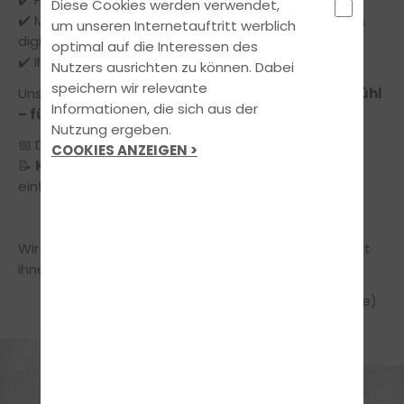
Diese Cookies werden verwendet,
✔️ Moderne Ausbildungsmethoden (z. B. Simulator &
um unseren Internetauftritt werblich
digitale Lernsysteme)
optimal auf die Interessen des
✔️ Ihre Rolle als Eltern während der Ausbildung
Nutzers ausrichten zu können. Dabei
speichern wir relevante
Unser Ziel:
Sicherheit, Klarheit und ein gutes Gefühl
Informationen, die sich aus der
– für Sie und Ihr Kind.
Nutzung ergeben.
📅 Der Termin ist
kostenlos und unverbindlich
.
COOKIES ANZEIGEN >
📝
Keine Anmeldung erforderlich
– kommen Sie
einfach vorbei!
Wir freuen uns auf einen informativen Austausch mit
Ihnen.