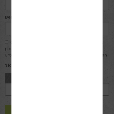
Bemerkung:
Ich habe die
Datenschutzhinweise
zur Kenntnis
genommen und bin mit ihnen einverstanden.
Erteilte Einwilligungen kann ich jederzeit widerrufen.
Sicherheitsabfrage *: