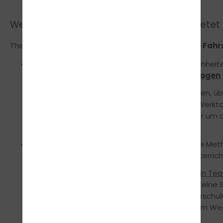
Welche Vorteile und welchen Mehrwert bietet 
FUN LEARN
Theorieunterricht mit
bei traffic!-die Fah
Du erlebst alle vorgeschriebenen Unterrichtseinhe
innerhalb von
7
aufeinander folgenden
Werktagen
Du
musst nicht wie in vielen anderen Fahrschulen, 
zum Theorieunterricht, sondern bist binnen 7 Werkta
bedeutet, du kannst dich somit zeitnah wieder um
Mit unserem
FUN LEARN
Konzept fahren wir die Met
Wissen mit allen Sinnen und gestalten den Unterricht
Hier wirst du erleben, wie ihr
gemeinschaftlich in Tea
eure Prüfung vorbereitet werdet. Da jeder einzelne S
langweilig, versprochen.
:-)
Bei traffic!-die Fahrschu
alles Schritt für Schritt gemeinsam... auf deinem We