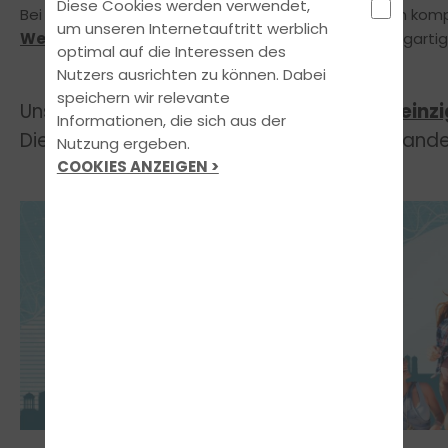
Diese Cookies werden verwendet,
Bei uns erhalten alle Fahrschüler die Möglichkeit, den kom
um unseren Internetauftritt werblich
Werktagen
zu absolvieren und das nach dem einzigarti
optimal auf die Interessen des
Nutzers ausrichten zu können. Dabei
speichern wir relevante
Unser
Konzept ist lizensiert und
einzi
FUN LEARN
Informationen, die sich aus der
Diese Art von Unterricht wirst du in keiner an
Nutzung ergeben.
COOKIES ANZEIGEN >