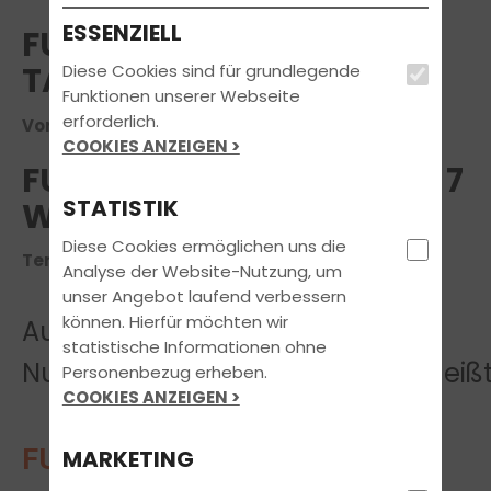
ESSENZIELL
FUN LEARN "THEORIE IN 7
TAGEN"
Diese Cookies sind für grundlegende
Funktionen unserer Webseite
erforderlich.
Voraussichtlicher Termin am 09.12.2026
COOKIES ANZEIGEN >
FUN LEARN KURS THEORIE 7
STATISTIK
WERKTAGE
Diese Cookies ermöglichen uns die
Termin ab dem 09.12.2026
Analyse der Website-Nutzung, um
unser Angebot laufend verbessern
können. Hierfür möchten wir
Aufgepasst!
statistische Informationen ohne
Nur bei traffic!- die Fahrschule heißt
Personenbezug erheben.
COOKIES ANZEIGEN >
FUN LEARN
- Lernen mit Spaß!
MARKETING