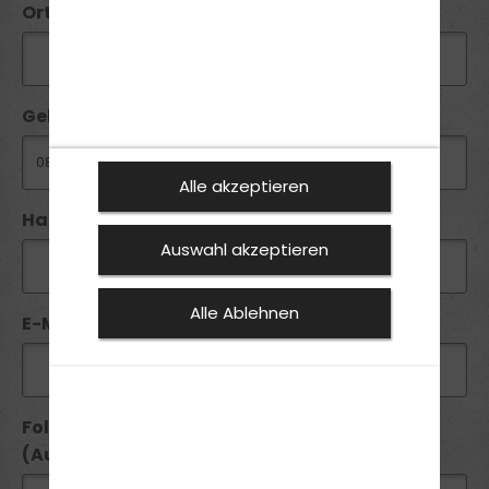
Ort*:
Geburtsdatum:
Alle akzeptieren
Handy / Telefon:*
Auswahl akzeptieren
Alle Ablehnen
E-Mail*:
Folgende Führerscheine besitze ich seit
(Ausstellungsdatum):