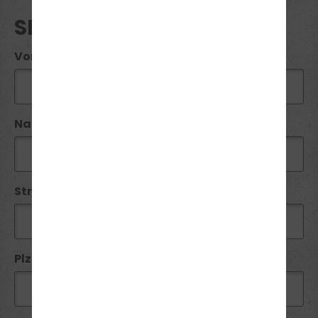
SEMINAR ANFRAGE
Vorname*:
Name*:
Straße / Nr:
Plz*: