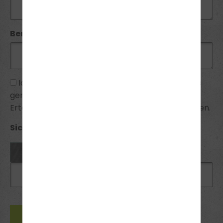
Bemerkung:
Ich habe die
Datenschutzhinweise
zur Kenntnis
genommen und bin mit ihnen einverstanden.
Erteilte Einwilligungen kann ich jederzeit widerrufen.
Sicherheitsabfrage *: