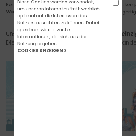
Diese Cookies werden verwendet,
Bei uns erhalten alle Fahrschüler die Möglichkeit, den kom
um unseren Internetauftritt werblich
Werktagen
zu absolvieren und das nach dem einzigarti
optimal auf die Interessen des
Nutzers ausrichten zu können. Dabei
speichern wir relevante
Unser
Konzept ist lizensiert und
einzi
FUN LEARN
Informationen, die sich aus der
Diese Art von Unterricht wirst du in keiner an
Nutzung ergeben.
COOKIES ANZEIGEN >