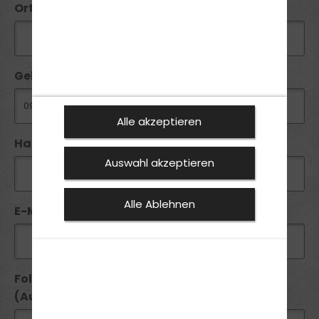
Ort*:
Geburtsdatum:
Alle akzeptieren
Handy / Telefon:*
Auswahl akzeptieren
Alle Ablehnen
E-Mail*:
Folgende Führerscheine besitze ich seit
(Ausstellungsdatum):