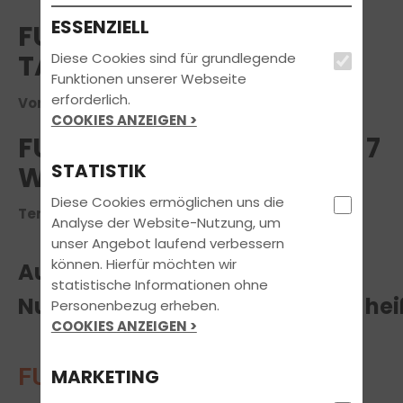
ESSENZIELL
FUN LEARN "THEORIE IN 7
TAGEN"
Diese Cookies sind für grundlegende
Funktionen unserer Webseite
erforderlich.
Voraussichtlicher Termin am 04.11.2026
COOKIES ANZEIGEN >
FUN LEARN KURS THEORIE 7
STATISTIK
WERKTAGE
Diese Cookies ermöglichen uns die
Termin ab dem 04.11.2026
Analyse der Website-Nutzung, um
unser Angebot laufend verbessern
können. Hierfür möchten wir
Aufgepasst!
statistische Informationen ohne
Nur bei traffic!- die Fahrschule hei
Personenbezug erheben.
COOKIES ANZEIGEN >
FUN LEARN
- Lernen mit Spaß!
MARKETING