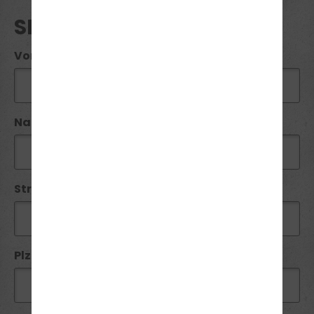
SEMINAR ANFRAGE
Vorname*:
Name*:
Straße / Nr:
Plz*: