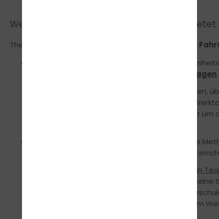
Welche Vorteile und welchen Mehrwert bietet 
FUN LEARN
Theorieunterricht mit
bei traffic!-die Fah
Du erlebst alle vorgeschriebenen Unterrichtseinhe
innerhalb von
7
aufeinander folgenden
Werktagen
Du
musst nicht wie in vielen anderen Fahrschulen, 
zum Theorieunterricht, sondern bist binnen 7 Werkta
bedeutet, du kannst dich somit zeitnah wieder um
Mit unserem
FUN LEARN
Konzept fahren wir die Met
Wissen mit allen Sinnen und gestalten den Unterricht
Hier wirst du erleben, wie ihr
gemeinschaftlich in Tea
eure Prüfung vorbereitet werdet. Da jeder einzelne S
langweilig, versprochen.
:-)
Bei traffic!-die Fahrschu
alles Schritt für Schritt gemeinsam... auf deinem We