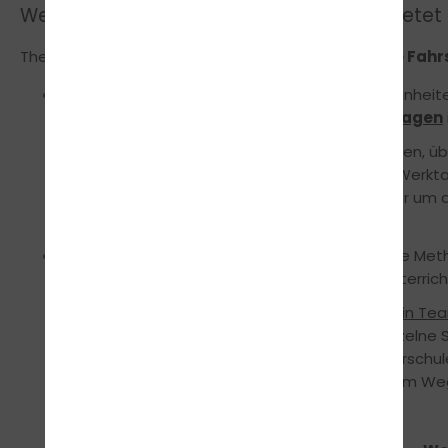
Welche Vorteile und welchen Mehrwert bietet 
FUN LEARN
Theorieunterricht mit
bei traffic!-die Fah
Du erlebst alle vorgeschriebenen Unterrichtseinhe
innerhalb von
7
aufeinander folgenden
Werktagen
Du
musst nicht wie in vielen anderen Fahrschulen, 
zum Theorieunterricht, sondern bist binnen 7 Werkta
bedeutet, du kannst dich somit zeitnah wieder um
Mit unserem
FUN LEARN
Konzept fahren wir die Met
Wissen mit allen Sinnen und gestalten den Unterricht
Hier wirst du erleben, wie ihr
gemeinschaftlich in Tea
eure Prüfung vorbereitet werdet. Da jeder einzelne S
langweilig, versprochen.
:-)
Bei traffic!-die Fahrschu
alles Schritt für Schritt gemeinsam... auf deinem We