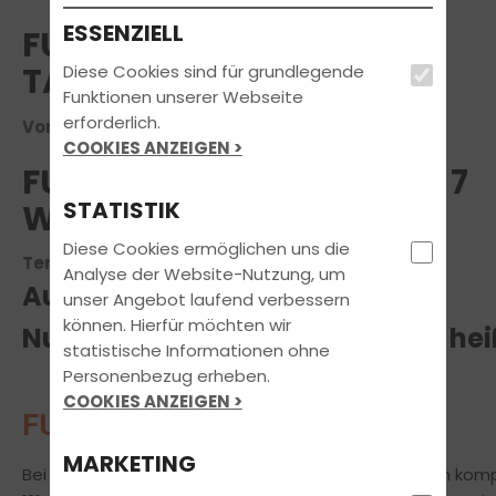
ESSENZIELL
FUN LEARN "THEORIE IN 7
TAGEN"
Diese Cookies sind für grundlegende
Funktionen unserer Webseite
erforderlich.
Voraussichtlicher Termin am 21.10.2026
COOKIES ANZEIGEN >
FUN LEARN KURS THEORIE 7
STATISTIK
WERKTAGE
Diese Cookies ermöglichen uns die
Termin ab dem 21.10.2026
Analyse der Website-Nutzung, um
Aufgepasst!
unser Angebot laufend verbessern
können. Hierfür möchten wir
Nur bei traffic!- die Fahrschule hei
statistische Informationen ohne
Personenbezug erheben.
COOKIES ANZEIGEN >
FUN LEARN
- Lernen mit Spaß!
MARKETING
Bei uns erhalten alle Fahrschüler die Möglichkeit, den kom