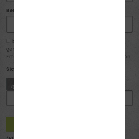
Bemerkung:
Ich habe die
Datenschutzhinweise
zur Kenntnis
genommen und bin mit ihnen einverstanden.
Erteilte Einwilligungen kann ich jederzeit widerrufen.
Sicherheitsabfrage *:
*Pflichtfelder