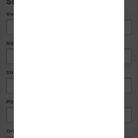
SEMINAR ANFRAGE
Vorname*:
Name*:
Straße / Nr:
Plz*:
Ort*: