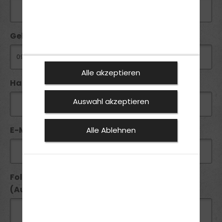
Geburtsdatum:
Alle akzeptieren
Handy / Telefon:*
Auswahl akzeptieren
E-Mail*:
Alle Ablehnen
Folgende Führerscheine besitze ich seit
(Ausstellungsdatum):