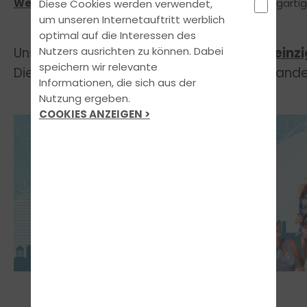
Werktagen
zu absolvieren und das nach dem einzigarti
Diese Cookies werden verwendet,
um unseren Internetauftritt werblich
optimal auf die Interessen des
Nutzers ausrichten zu können. Dabei
Unser
Konzept ist lizensiert und
einzi
FUN LEARN
speichern wir relevante
Diese Art von Unterricht wirst du in keiner an
Informationen, die sich aus der
Nutzung ergeben.
COOKIES ANZEIGEN >