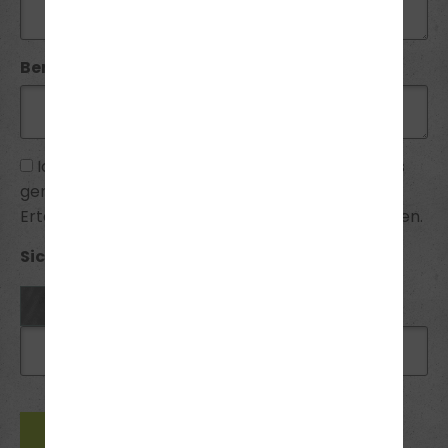
Bemerkung:
Ich habe die
Datenschutzhinweise
zur Kenntnis
genommen und bin mit ihnen einverstanden.
Erteilte Einwilligungen kann ich jederzeit widerrufen.
Sicherheitsabfrage *: