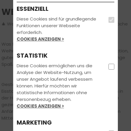
ESSENZIELL
WEIHNACHTSFEIER 2024
Diese Cookies sind für grundlegende
🎄 Weihnachtsfeier 2024 – Teamspirit auf Eis & Tanzfläche
Funktionen unserer Webseite
erforderlich.
COOKIES ANZEIGEN >
Was für ein großartiger Jahresabschluss! Unsere
Weihnachtsfeier 2024 hatte alles, was dazugehört: Action,
STATISTIK
gutes Essen, tolle Gespräche – und natürlich jede Menge
Spaß.
Diese Cookies ermöglichen uns die
Analyse der Website-Nutzung, um
unser Angebot laufend verbessern
Gestartet sind wir bei Tobit mit einer Runde
können. Hierfür möchten wir
Eisstockschießen. Bei winterlicher Stimmung, Glühwein in
statistische Informationen ohne
der Hand und einer ordentlichen Portion Ehrgeiz wurde
Personenbezug erheben.
gezielt, gelacht und angefeuert. Ob Naturtalent oder
COOKIES ANZEIGEN >
Anfänger – am Ende stand ganz klar der Teamgeist im
Mittelpunkt. Und der kam definitiv nicht zu kurz!
MARKETING