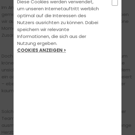
Diese Cookies werden verwendet,
Im Anschluss ging es gemütlich weiter mit einem
um unseren Internetauftritt werblich
gemeinsamen Essen. In entspannter Atmosphäre haben
optimal auf die Interessen des
wir auf das vergangene Jahr zurückgeblickt, viele schöne
Nutzers ausrichten zu können. Dabei
Momente Revue passieren lassen und einfach das
speichern wir relevante
Zusammensein genossen.
Informationen, die sich aus der
Nutzung ergeben.
COOKIES ANZEIGEN >
Doch damit war der Abend noch lange nicht vorbei: Zum
krönenden Abschluss wurde in der Skala die Tanzfläche
unsicher gemacht. Zwischen Beats, guter Laune und dem
ein oder anderen Kaltgetränk wurde ausgelassen gefeiert
– eben ein richtig feuchtfröhlicher Abend, wie er besser
kaum hätte sein können.
Solche gemeinsamen Erlebnisse stärken nicht nur unser
Team, sondern zeigen auch, was uns als Fahrschule
ausmacht: Zusammenhalt, Persönlichkeit und jede Menge
Herzblut – auf der Straße genauso wie daneben.