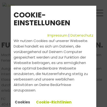
COOKIE-
EINSTELLUNGEN
Impressum
|
Datenschutz
Wir nutzen Cookies auf unserer Webseite.
FUN, FERIEN, FÜHRERSCHEIN.
Dabei handelt es sich um Dateien, die
vorübergehend auf Deinem Computer
Mach Deinen Führerschein im FührerscheinCamp - in den
gespeichert werden und zur Funktion der
Ferien und mit viel Fun.
Webseite beitragen, es uns ermöglichen
eine optimal bedienbare Webseite
Ausgewählte Fahr-Trainer bereiten Dich in 7 bis 14 Tagen
anzubieten, die Nutzererfahrung stetig zu
Intensivkurs auf die Theorie- und Praxis-Prüfung in der
verbessern und unsere werblichen
Klasse B vor. Mit Camp-Kameraden ziehst Du die Theorie
Aktivitäten an Deine Bedürfnisse
durch, zeigst in Praxisstunden, was Du drauf hast und
anzupassen.
erlebst noch jede Menge Camp-Action.
FC
Cookies
Cookie-Richtlinien
404 NOT FOUND