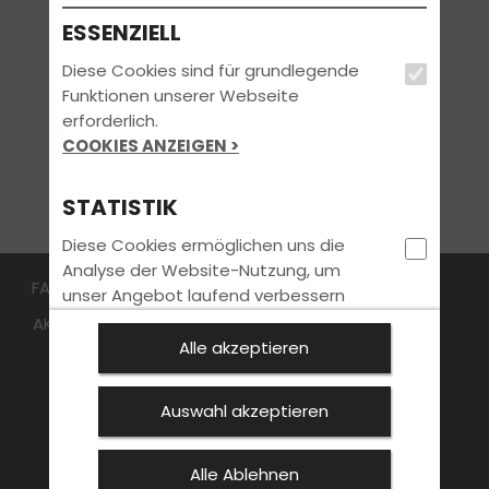
ESSENZIELL
Diese Cookies sind für grundlegende
Funktionen unserer Webseite
erforderlich.
COOKIES ANZEIGEN >
STATISTIK
Diese Cookies ermöglichen uns die
Analyse der Website-Nutzung, um
FAHRSCHULE
FüHRERSCHEIN
Aufbauseminar
unser Angebot laufend verbessern
können. Hierfür möchten wir
AKTUELLES
Online Voranmeldung
ANMELDEN
statistische Informationen ohne
Alle akzeptieren
KONTAKT
WEITERE ANGEBOTE
Personenbezug erheben.
COOKIES ANZEIGEN >
Auswahl akzeptieren
MARKETING
Alle Ablehnen
Bleib immer auf dem neuesten Stand: