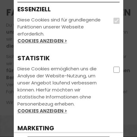
ESSENZIELL
FAHRLEHRER*IN ANFRAGEN
Diese Cookies sind für grundlegende
Du würdest gerne Deine Ausbildung
bei einem
Funktionen unserer Webseite
unserer Fahrprofis
absolvieren? Das freut uns, denn
erforderlich.
wir lieben unseren Job und möchten auch Dir gerne
COOKIES ANZEIGEN >
die Freude am Fahren
vermitteln.
Sicher hast du noch die ein oder andere Frage, bevor
STATISTIK
wir loslegen! Gerne nehmen
wir uns daher die Zeit
Diese Cookies ermöglichen uns die
für Dich
und Dein Anliegen
in einem unverbindlichen
Analyse der Website-Nutzung, um
Beratungsgespräch!
unser Angebot laufend verbessern
Vereinbare jetzt online einen Termin in unserer
können. Hierfür möchten wir
Fahrschule – ganz einfach und bequem von zuhause!
statistische Informationen ohne
Wir freuen uns auf Deine Nachricht!
Personenbezug erheben.
COOKIES ANZEIGEN >
MARKETING