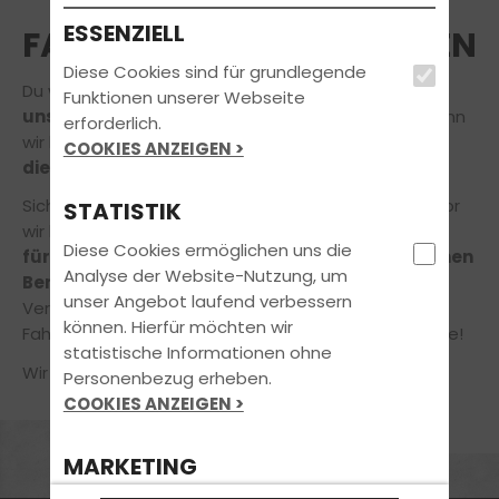
ESSENZIELL
FAHRLEHRER*IN ANFRAGEN
Diese Cookies sind für grundlegende
Du würdest gerne Deine Ausbildung
bei einem
Funktionen unserer Webseite
unserer Fahrprofis
absolvieren? Das freut uns, denn
erforderlich.
wir lieben unseren Job und möchten auch Dir gerne
COOKIES ANZEIGEN >
die Freude am Fahren
vermitteln.
Sicher hast du noch die ein oder andere Frage, bevor
STATISTIK
wir loslegen! Gerne nehmen
wir uns daher die Zeit
Diese Cookies ermöglichen uns die
für Dich
und Dein Anliegen
in einem unverbindlichen
Analyse der Website-Nutzung, um
Beratungsgespräch!
unser Angebot laufend verbessern
Vereinbare jetzt online einen Termin in unserer
können. Hierfür möchten wir
Fahrschule – ganz einfach und bequem von zuhause!
statistische Informationen ohne
Wir freuen uns auf Deine Nachricht!
Personenbezug erheben.
COOKIES ANZEIGEN >
MARKETING