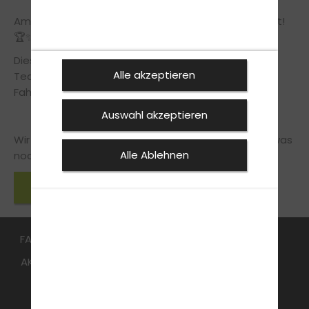
Am Abend wurde dann natürlich gebührend gefeiert!
🏆✨
Diesen Erfolg verdanken wir unserem großartigen
Alle akzeptieren
Team – und natürlich unseren Fahrschülerinnen und
Fahrschülern, die uns ihr Vertrauen schenken.
Auswahl akzeptieren
Wir sind unglaublich stolz und freuen uns auf alles, was
Alle Ablehnen
noch kommt!
Zurück zu den News
FAHRSCHULE
FüHRERSCHEIN
Aufbauseminar
AKTUELLES
Online Voranmeldung
ANMELDEN
KONTAKT
WEITERE ANGEBOTE