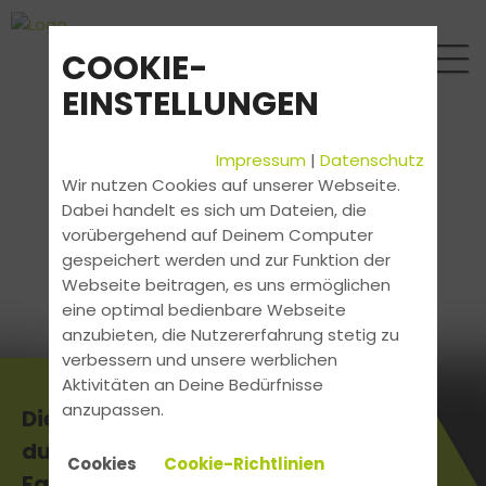
COOKIE-
EINSTELLUNGEN
Impressum
|
Datenschutz
Wir nutzen Cookies auf unserer Webseite.
Dabei handelt es sich um Dateien, die
vorübergehend auf Deinem Computer
gespeichert werden und zur Funktion der
Webseite beitragen, es uns ermöglichen
eine optimal bedienbare Webseite
anzubieten, die Nutzererfahrung stetig zu
verbessern und unsere werblichen
Aktivitäten an Deine Bedürfnisse
anzupassen.
Die aktuellsten News erhältst
du direkt bei uns in der
Cookies
Cookie-Richtlinien
Fahrschule.