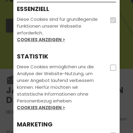
ESSENZIELL
Diese Cookies sind für grundlegende
Jetzt Kontakt aufnehmen
Funktionen unserer Webseite
erforderlich.
COOKIES ANZEIGEN >
STATISTIK
Diese Cookies ermöglichen uns die
Analyse der Website-Nutzung, um
📰 FAHRSCHULE DES
unser Angebot laufend verbessern
können. Hierfür möchten wir
JAHRES 2025 – WIR SAGEN
statistische Informationen ohne
DANKE!
Personenbezug erheben.
COOKIES ANZEIGEN >
10.12.2025 | FAHRSCHUL-NEWS
MARKETING
Was für ein unglaublicher Moment! Auf der