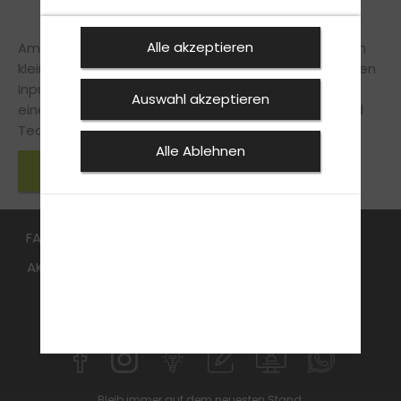
Alle akzeptieren
Am nächsten Tag blieb auch noch etwas Zeit für ein
kleines Sightseeing in Dresden. Neben dem fachlichen
Input kam also auch das Miteinander nicht zu kurz –
Auswahl akzeptieren
eine gelungene Kombination aus Weiterbildung und
Teamgeist.
Alle Ablehnen
Zurück zu den News
FAHRSCHULE
FüHRERSCHEIN
Aufbauseminar
AKTUELLES
Online Voranmeldung
ANMELDEN
KONTAKT
WEITERE ANGEBOTE
Bleib immer auf dem neuesten Stand: