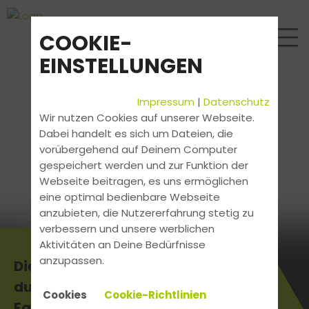
COOKIE-
EINSTELLUNGEN
Impressum
|
Datenschutz
Wir nutzen Cookies auf unserer Webseite.
Dabei handelt es sich um Dateien, die
vorübergehend auf Deinem Computer
gespeichert werden und zur Funktion der
Webseite beitragen, es uns ermöglichen
eine optimal bedienbare Webseite
anzubieten, die Nutzererfahrung stetig zu
verbessern und unsere werblichen
Aktivitäten an Deine Bedürfnisse
anzupassen.
Die aktuellsten News erhältst
du direkt bei uns in der
Cookies
Cookie-Richtlinien
Fahrschule.