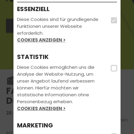
ESSENZIELL
Diese Cookies sind für grundlegende
Jetzt Kontakt aufnehmen
Funktionen unserer Webseite
erforderlich.
COOKIES ANZEIGEN >
STATISTIK
Diese Cookies ermöglichen uns die
Analyse der Website-Nutzung, um
📰 ARBEITSGRUPPE „TOP-
unser Angebot laufend verbessern
können. Hierfür möchten wir
FAHRSCHULEN“ IN
statistische Informationen ohne
DRESDEN
Personenbezug erheben.
COOKIES ANZEIGEN >
28.07.2025 | FAHRSCHUL-NEWS
MARKETING
Am 20. Juli haben wir uns mit unserer Arbeitsgruppe