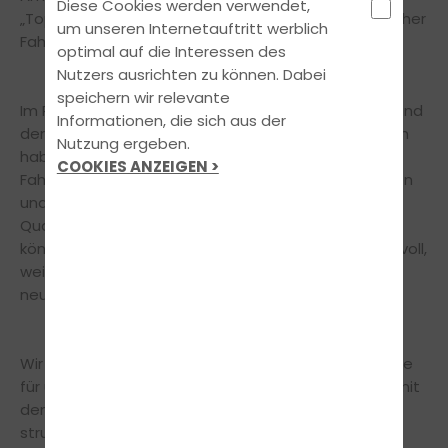
Diese Cookies werden verwendet,
„Top-Fahrschulen“ von GECCO – Verbund erfolgreicher
um unseren Internetauftritt werblich
Fahrschulen in Dresden getroffen.
optimal auf die Interessen des
Nutzers ausrichten zu können. Dabei
speichern wir relevante
Im Rahmen eines informationsreichen Seminars stand
Informationen, die sich aus der
der fachliche Austausch im Mittelpunkt. Gemeinsam
Nutzung ergeben.
haben wir aktuelle Entwicklungen in der
COOKIES ANZEIGEN >
Fahrschulbranche beleuchtet, neue Impulse erhalten
und intensiv darüber gesprochen, wie wir unsere
Qualität und unseren Service weiter verbessern
können. Solche Treffen sind für uns besonders wertvoll,
weil sie nicht nur Wissen vermitteln, sondern auch
neue Perspektiven eröffnen.
Wir konnten wieder viele Ideen und konkrete Ansätze
für unsere eigene Fahrschule mitnehmen – immer mit
dem Ziel, unsere Ausbildung noch moderner,
strukturierter und persönlicher zu gestalten.