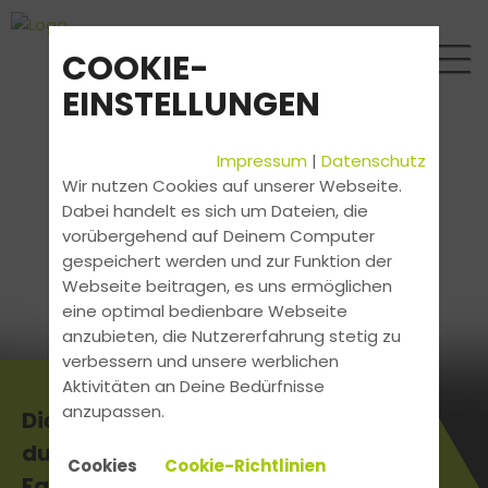
COOKIE-
EINSTELLUNGEN
Impressum
|
Datenschutz
Wir nutzen Cookies auf unserer Webseite.
Dabei handelt es sich um Dateien, die
vorübergehend auf Deinem Computer
gespeichert werden und zur Funktion der
Webseite beitragen, es uns ermöglichen
eine optimal bedienbare Webseite
anzubieten, die Nutzererfahrung stetig zu
verbessern und unsere werblichen
Aktivitäten an Deine Bedürfnisse
anzupassen.
Die aktuellsten News erhältst
du direkt bei uns in der
Cookies
Cookie-Richtlinien
Fahrschule.