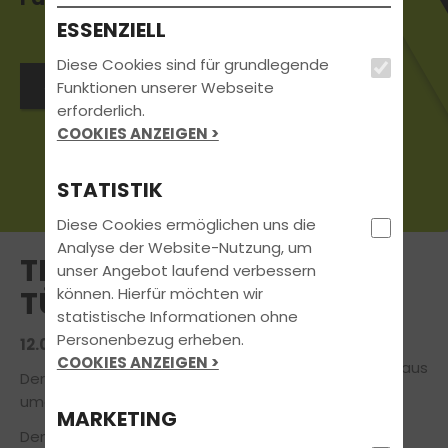
ESSENZIELL
Diese Cookies sind für grundlegende
Jetzt Kontakt aufnehmen
Funktionen unserer Webseite
erforderlich.
COOKIES ANZEIGEN >
STATISTIK
Diese Cookies ermöglichen uns die
Analyse der Website-Nutzung, um
THEORIEPRÜFUNG BEIM
unser Angebot laufend verbessern
können. Hierfür möchten wir
TÜV IN AHAUS
statistische Informationen ohne
Personenbezug erheben.
12.08.2020 | FAHRSCHUL-NEWS
COOKIES ANZEIGEN >
Der Tüv ist
umgezogen!
MARKETING
Den Raum für die Theorieprüfung findet ihr an der